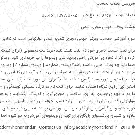
سرویس:صفحه نخست
تعداد بازدید : 8769 - تاریخ خبر : 1397/07/21 - 03:45
هشت ویژگی جهانی مجری شدن
دوره آموزشی «هشت ویژگی جهانی مجری شدن» شامل مهارتهایی است که تمامی علاقم
برای ثبت حساب کاربری خود در اینجا کلیک کنید خرید تک محصولی (ارزان قیمت) ای
توانیم با مدرس دوره هم کارگاهی داشته باشیم؟ برای این دوره سه کارگاه عملی ه
آنلاین نیز از این کارگاه استفاده نمایند. برای ثبت نام در کارگاه عملیاتی گوی
داریم دریچه ی جدیدی به روی علاقمندان مجری گری و گویندگی بگشاییم و به هنرجویا
مهارتهایی که می توان به وسیله ی آن وارد فضای حرفه ای رادیو و تلویزیون شد 
دوره: هنرجویان گرامی پس از گذراندن این دوره می توانند به خوبی در جمع های م
علاوه بر شنیدن پادکستهای رایگان برای تهیه ی ویدئوهای آموزشی به دو شیوه اقدام 
© 2018 - academyhonarland.ir - Contact us :info@academyhonarland.ir