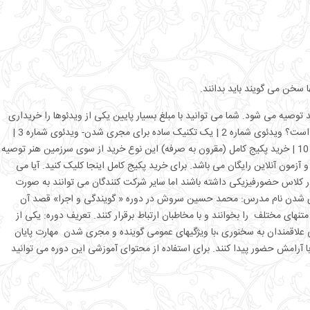
سخن می گویند باید بدانند.
وصیه می شود. شما می توانید با مبلغ بسیار پایین یکی از ویدئوها را خریداری
کرده و اگر از نحوه ی آموزش راضی بودید سایر ویدئوها را نیز خریداری کنید. ویدئوی شماره 1-آیا من هم می توانم مجری شوم؟ | بیان خوب چیست و بیان مؤثر کدام است؟ ویدئوی شماره 2 | یک تکنیک ساده برای مجری شدن- ویدئوی شماره 3 |
صدا باید چه ویژگی هایی داشته باشد؟ویدئوی شماره 4 | ویدئوی شماره 5 | ویدئوی شماره 6 | ویدئوی شماره 7 | ویدئوی شماره 8 | ویدئوی شماره 9 | ویدئوی شماره 10 | خرید پکیج کامل (مقرون به صرفه) این نوع خرید از سوی سرزمین هنر توصیه
می باشد و آپشنهای کاملتری را دربر می گیرد که شامل: همه ی ویدئوها (باقیمت کمتر) فایل pdf جزوه های آموزشی و آزمون آنلاین رایگان می باشد. برای خرید پکیج کامل اینجا کلیک کنید. آیا می
ر کلاس حضورفیزیکی داشته باشند اما سایر شرکت کنندگان می توانند به صورت
گی مجری شدن نام مدرس: محمد حسین سروش در دوره « گویندگی و اجرا» قصد آن
ای مختلف را بخوانند و با مخاطبان ارتباط برقرار کنند. تعریف دوره: یکی از
علاقمندان به سخنوری ،با ویژگیهای عمومی گوینده و مجری شدن مهارت پایان
 آرامش حضور پیدا کنند. برای استفاده از محتوای آموزشی این دوره می توانید